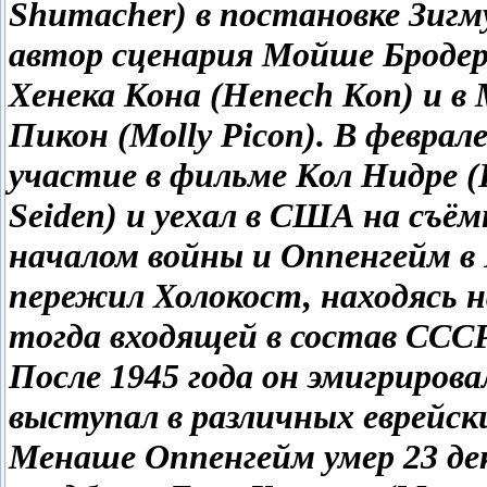
Shumacher) в постановке Зигм
автор сценария Мойше Бродерз
Хенека Кона (Henech Kon) и в 
Пикон (Molly Picon). B феврале
участие в фильме Кол Нидре (
Seiden) и уехал в США на съём
началом войны и Оппенгейм в 
пережил Холокост, находясь 
тогда входящей в состав СССР,
После 1945 года он эмигриро
выступал в различных еврейск
Менаше Оппенгейм умер 23 дек