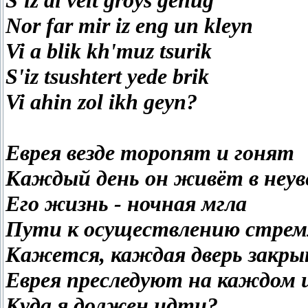
S'iz di velt groys genug
Nor far mir iz eng un kleyn
Vi a blik kh'muz tsurik
S'iz tsushtert yede brik
Vi ahin zol ikh geyn?
Еврея везде торопят и гонят
Каждый день он живёт в неу
Его жизнь - ночная мгла
Пути к осуществлению стрем
Кажется, каждая дверь закры
Еврея преследуют на каждом ш
Куда я должен идти?