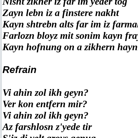
Nisht zikher iz far im yeder tog
Zayn lebn iz a finstere nakht
Кayn shtrebn alts far im iz farma
Farlozn bloyz mit sonim kayn fra
Kayn hofnung on a zikhern hayn
Refrain
Vi ahin zol ikh geyn?
Ver kon entfern mir?
Vi ahin zol ikh geyn?
Az farshlosn z'yede tir