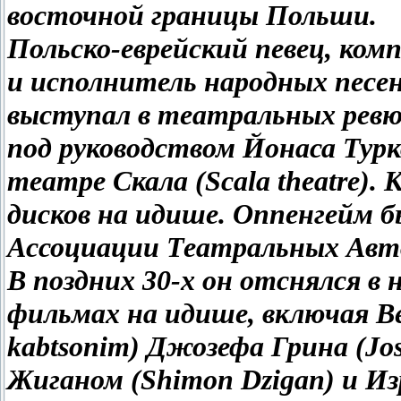
восточной границы Польши.
Польско-еврейский певец, ком
и исполнитель народных песе
выступал в театральных ревю 
под руководством Йонаса Турко
театре Скала (Scala theatre).
дисков на идише. Оппенгейм 
Ассоциации Театральных Авт
В поздних 30-х он отснялся в 
фильмах на идише, включая Ве
kabtsonim) Джозефа Грина (Jos
Жиганом (Shimon Dzigan) и Из