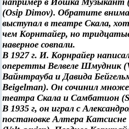
например в Йошка Музыкант (
(Osip Dimov). Обратите вним
выступал в теaтре Скала, хо
чем Корнтайер, но тридцатые
наверное совпали.
В 1927 г. И. Корнрайер напис
оперетты Велвеле Шмудник (Ve
Вайнтрауба и Давида Бейгельма
Beigelman). Он сочинил множе
театра Скала и Самбатион (S
В 1935 г, он играл с Александр
постановке Алтера Катсисне (A