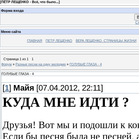
[
ПЁТР ЛЕЩЕНКО - Всё, что было...
]
Форма входа
В
Ст
Меню сайта
ГЛАВНАЯ
ПЕТР ЛЕЩЕНКО
ВЕРА ЛЕЩЕНКО. СТРАНИЦЫ ЖИЗНИ
Страница
1
из
1
1
Форум
»
Разные песни на одну мелодию
»
ГОЛУБЫЕ ГЛАЗА - 4
ГОЛУБЫЕ ГЛАЗА - 4
[
1
]
Майя
[07.04.2012, 22:11]
КУДА МНЕ ИДТИ ?
Друзья! Вот мы и подoшли к кон
Если бы песня была не песней, 