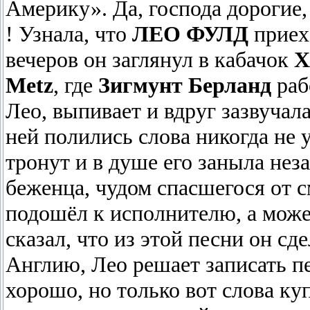
Америку». Да, господа дорогие,
! Узнала, что
ЛЕО ФУЛД
приеха
вечеров он заглянул в кабачок
Х
Metz
, где
Зигмунт Бeрланд
раб
Лео, выпивает и вдруг зазвучал
ней полились слова никогда не
тронут и в душе его заныла нез
беженца, чудом спасшегося от с
подошёл к исполнителю, а може
сказал, что из этой песни он сд
Англию, Лео решает записать 
хорошо, но только вот слова ку