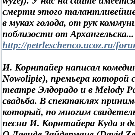
wyżej). У нас на сайте имеет
смерти этого талантливейшег
в муках голода, от рук коммун
поблизости от Архангельска...
http://petrleschenco.ucoz.ru/for
И. Корнтайер написал комедию
Nowolipie), премьера которой с
театре Элдорадо и в Melody Pa
свадьба. В спектаклях приним
который, по многим свидетел
песни И. Корнтайера Куда я 
О Давиде Зайдермане (David Ze