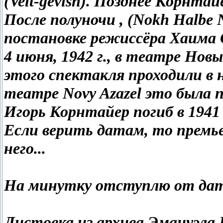
(Velt-gevisn). Позднее Корнта
После полуночи , (Nokh Halbe 
постановке режиссёра Хаимa С
4 июня, 1942 г., в театре Новы
этого спектакля проходили в 
театре Novy Azazel это была п
Игорь Корнтайер погиб в 1941 г
Если верить датам, то премье
него...
На минутку отступлю от дат
Листовка из архива Эмануэла 